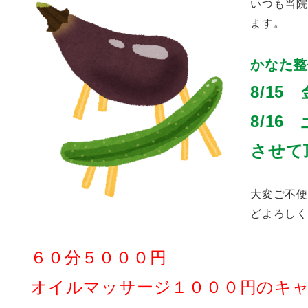
いつも当院
ます。
かなた整
8/15
8/1
させて
大変ご不便
どよろし
６０分５０００円
オイルマッサージ１０００円のキ