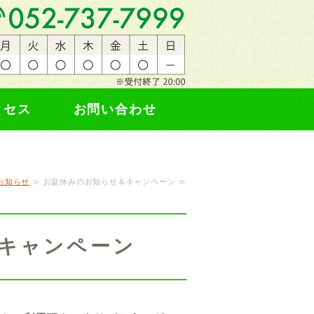
・守山区 かなた整体院
臨床歴15年
クセス
お問い合わせ
お知らせ
≫ お盆休みのお知らせ＆キャンペーン ≫
キャンペーン